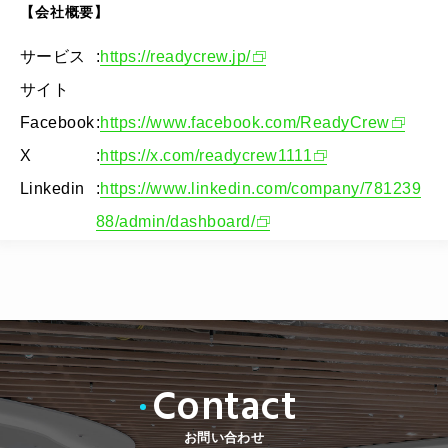
【会社概要】
サービス
:
https://readycrew.jp/
サイト
Facebook
:
https://www.facebook.com/ReadyCrew
X
:
https://x.com/readycrew1111
Linkedin
:
https://www.linkedin.com/company/781239
88/admin/dashboard/
Contact
お問い合わせ