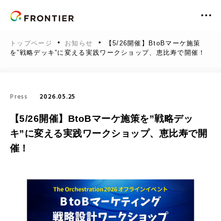
About Us
トップページ
お知らせ
【5/26開催】BtoBマーケ施策
を”戦略デッキ”に変える実践ワークショップ、恵比寿で開催！
フロンティアとは
Philosophy
ビジョン
経営理念
Press
2026.05.25
10のフロンティアスピリッツ
Solution&Future
私たちの目指す社会
【5/26開催】BtoBマーケ施策を”戦略デッ
課題解決と未来
レディクル公式アンバサダー
キ”に変える実践ワークショップ、恵比寿で開
ステークホルダー
催！
Service
サービス利用数
代表メッセージ
サービス一覧
SDGsとフロンティア
ご利用いただいている業界・部署
News
会社概要
レディクル
SDGsへの取り組み事例
お知らせ
フロンティアの未来
沿革
フロンティアエージェンシー
Seminar