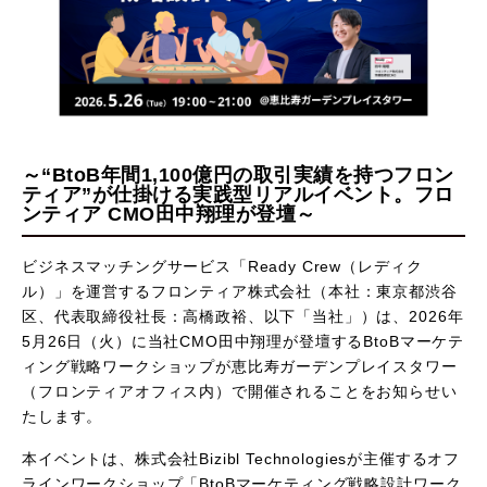
セミナー情報
Recruit
採用
Contact
～“BtoB年間1,100億円の取引実績を持つフロン
お問い合わせ
ティア”が仕掛ける実践型リアルイベント。フロ
ンティア CMO田中翔理が登壇～
ビジネスマッチングサービス「Ready Crew（レディク
FOLLOW US
ル）」を運営するフロンティア株式会社（本社：東京都渋谷
区、代表取締役社長：高橋政裕、以下「当社」）は、2026年
プライバシーポリシー
5月26日（火）に当社CMO田中翔理が登壇するBtoBマーケテ
ィング戦略ワークショップが恵比寿ガーデンプレイスタワー
（フロンティアオフィス内）で開催されることをお知らせい
たします。
本イベントは、株式会社Bizibl Technologiesが主催するオフ
ラインワークショップ「BtoBマーケティング戦略設計ワーク