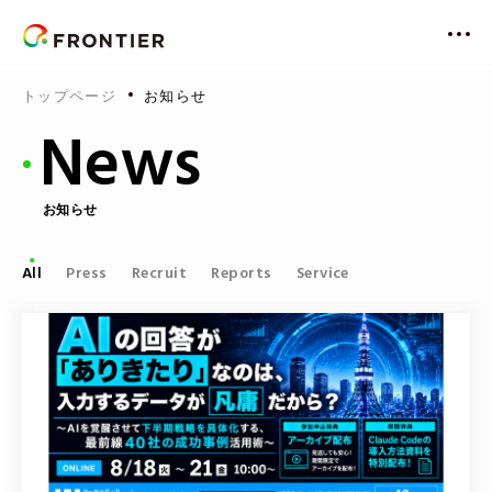
About Us
トップページ
お知らせ
フロンティアとは
News
Philosophy
ビジョン
経営理念
お知らせ
10のフロンティアスピリッツ
Solution&Future
私たちの目指す社会
All
Press
Recruit
Reports
Service
課題解決と未来
レディクル公式アンバサダー
ステークホルダー
Service
サービス利用数
代表メッセージ
サービス一覧
SDGsとフロンティア
ご利用いただいている業界・部署
News
会社概要
レディクル
SDGsへの取り組み事例
お知らせ
フロンティアの未来
沿革
フロンティアエージェンシー
Seminar