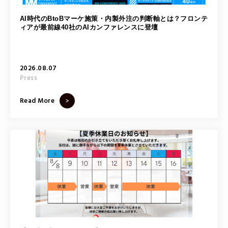
セミナー情報
AI時代のBtoBマーケ施策・内製外注の判断軸とは？フロンテ
ィアが最前線40社のAIカンファレンスに登壇
Recruit
採用
2026.08.07
Contact
Press
お問い合わせ
Read More
FOLLOW US
プライバシーポリシー